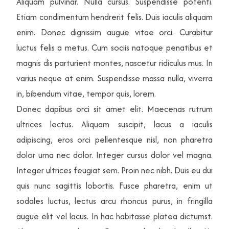
Aliquam pulvinar. Nulla cursus. Suspendisse potenti.
Etiam condimentum hendrerit felis. Duis iaculis aliquam
enim. Donec dignissim augue vitae orci. Curabitur
luctus felis a metus. Cum sociis natoque penatibus et
magnis dis parturient montes, nascetur ridiculus mus. In
Subscribe Now
varius neque at enim. Suspendisse massa nulla, viverra
in, bibendum vitae, tempor quis, lorem.
Sign up for our newsletter to receive the latest
Donec dapibus orci sit amet elit. Maecenas rutrum
updates.
ultrices lectus. Aliquam suscipit, lacus a iaculis
adipiscing, eros orci pellentesque nisl, non pharetra
dolor urna nec dolor. Integer cursus dolor vel magna.
Email Address
Integer ultrices feugiat sem. Proin nec nibh. Duis eu dui
quis nunc sagittis lobortis. Fusce pharetra, enim ut
sodales luctus, lectus arcu rhoncus purus, in fringilla
Subscribe
augue elit vel lacus. In hac habitasse platea dictumst.